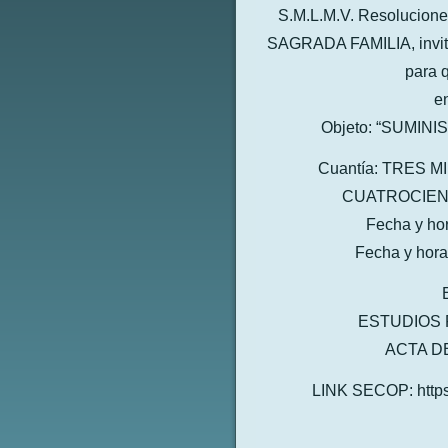
S.M.L.M.V. Resolucio
SAGRADA FAMILIA, invita 
para 
en
Objeto: “SUMI
Cuantía: TRES 
CUATROCIENT
Fecha y ho
Fecha y hora
ESTUDIOS 
ACTA D
LINK SECOP: https: