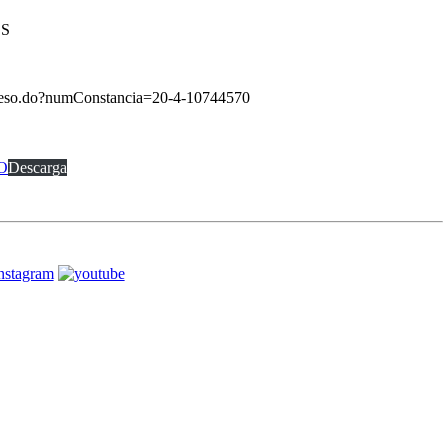
OS
oceso.do?numConstancia=20-4-10744570
O
Descarga