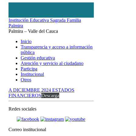
Institución Educativa Sagrada Familia
Palmira
Palmira – Valle del Cauca
Inicio
Transparencia y acceso a información
pública
Gestión educativa
Atención y servicio al ciudadano
Participa
Institucional
Otros
A DICIEMBRE 2024 ESTADOS
FINANCIEROS
Descarga
Redes sociales
Correo institucional