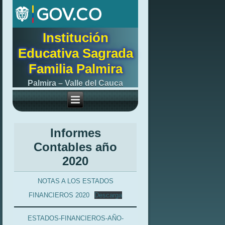
Institución
Educativa Sagrada
Familia Palmira
Palmira – Valle del Cauca
Informes
Contables año
2020
NOTAS A LOS ESTADOS
FINANCIEROS 2020
Descarga
ESTADOS-FINANCIEROS-AÑO-