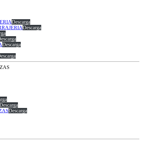
JERIA
Descarga
ERRAJERIA
Descarga
rga
escarga
A
Descarga
escarga
NZAS
rga
Descarga
NZAS
Descarga