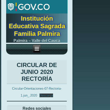
Institución
Educativa Sagrada
Familia Palmira
Palmira – Valle del Cauca
CIRCULAR DE
JUNIO 2020
RECTORÍA
Circular-Orientaciones-07-Rectoria-
1.jun_.2020
Descarga
Redes sociales