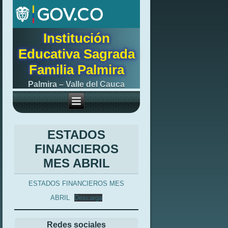
Institución
Educativa Sagrada
Familia Palmira
Palmira – Valle del Cauca
ESTADOS
FINANCIEROS
MES ABRIL
ESTADOS FINANCIEROS MES
ABRIL
Descarga
Redes sociales