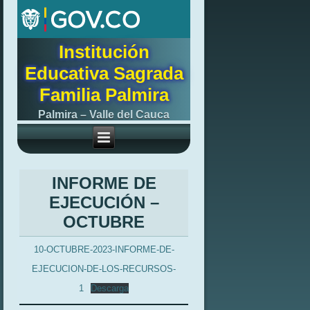
Institución
Educativa Sagrada
Familia Palmira
Palmira – Valle del Cauca
INFORME DE
EJECUCIÓN –
OCTUBRE
10-OCTUBRE-2023-INFORME-DE-
EJECUCION-DE-LOS-RECURSOS-
1
Descarga