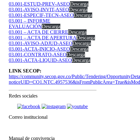
03.001-ESTUD-PREV-ASEO
Descarga
03.001-AVISO-INVIT-ASEO
Descarga
03.001-ESPECIF-TECN-ASEO
Descarga
03.001 – INFORME
EVALUACIÓN
Descarga
03.001 – ACTA DE CIERRE
Descarga
03.001 – ACTA DE APERTURA
Descarga
03.001-AVISO-ADJUD-ASEO
Descarga
03.001-ACTA-INICIO-ASEO
Descarga
03.001-CONTRATO-ASEO
Descarga
03.001-ACTA-LIQUID-ASEO
Descarga
LINK SECOP:
https://community.secop.gov.co/Public/Tendering/OpportunityDeta
noticeUID=CO1.NTC.4957536&isFromPublicArea=True&isModa
Redes sociales
Correo institucional
Manual de convivencia