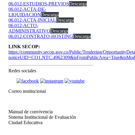
06.012-ESTUDIOS-PREVIOS
Descarga
06.012-ACTA-DE-
LIQUIDACION
Descarga
06.012-ACTA-INICIAL
Descarga
06.012-ACTO-
ADMINISTRATIVO
Descarga
06.012-CONTRATO-HOSTING
Descarga
LINK SECOP:
https://community.secop.gov.co/Public/Tendering/OpportunityDeta
noticeUID=CO1.NTC.4962309&isFromPublicArea=True&isModa
Redes sociales
Correo institucional
Manual de convivencia
Sistema Institucional de Evaluación
Ciudad Educativa