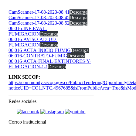
CamScanner-17-08-2023-08.41
Descarga
CamScanner-17-08-2023-08.45
Descarga
CamScanner-17-08-2023-08.52
Descarga
06.016-INF-EVAL-
FUMIGACION
Descarga
06.016-AVISO-ADJUD-
FUMIGACION
Descarga
06.016-ACTA-INICIO-FUMIG
Descarga
06.016-CONTRATO-FUMIG
Descarga
06.016-ACTA-FINAL-EXTINTORES-Y-
FUMIGACION-1-1
Descarga
LINK SECOP:
https://community.secop.gov.co/Public/Tendering/OpportunityDeta
noticeUID=CO1.NTC.4967685&isFromPublicArea=True&isModa
Redes sociales
Correo institucional