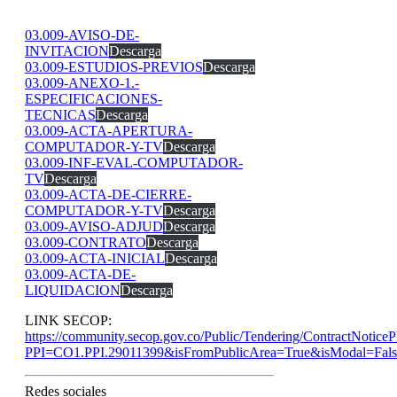
03.009-AVISO-DE-
INVITACION
Descarga
03.009-ESTUDIOS-PREVIOS
Descarga
03.009-ANEXO-1.-
ESPECIFICACIONES-
TECNICAS
Descarga
03.009-ACTA-APERTURA-
COMPUTADOR-Y-TV
Descarga
03.009-INF-EVAL-COMPUTADOR-
TV
Descarga
03.009-ACTA-DE-CIERRE-
COMPUTADOR-Y-TV
Descarga
03.009-AVISO-ADJUD
Descarga
03.009-CONTRATO
Descarga
03.009-ACTA-INICIAL
Descarga
03.009-ACTA-DE-
LIQUIDACION
Descarga
LINK SECOP:
https://community.secop.gov.co/Public/Tendering/ContractNotice
PPI=CO1.PPI.29011399&isFromPublicArea=True&isModal=Fals
Redes sociales