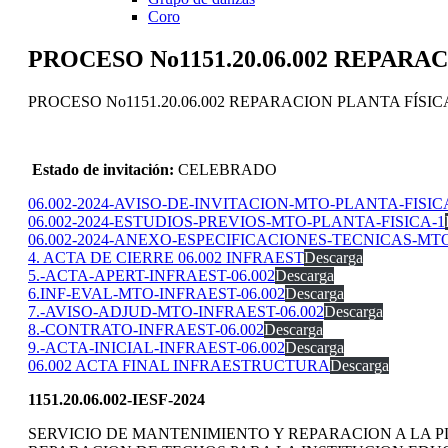
Coro
PROCESO No1151.20.06.002 REPARA
PROCESO No1151.20.06.002 REPARACION PLANTA FÍSIC
Estado de invitación:
CELEBRADO
06.002-2024-AVISO-DE-INVITACION-MTO-PLANTA-FISIC
06.002-2024-ESTUDIOS-PREVIOS-MTO-PLANTA-FISICA-1
06.002-2024-ANEXO-ESPECIFICACIONES-TECNICAS-MT
4. ACTA DE CIERRE 06.002 INFRAEST
Descarga
5.-ACTA-APERT-INFRAEST-06.002
Descarga
6.INF-EVAL-MTO-INFRAEST-06.002
Descarga
7.-AVISO-ADJUD-MTO-INFRAEST-06.002
Descarga
8.-CONTRATO-INFRAEST-06.002
Descarga
9.-ACTA-INICIAL-INFRAEST-06.002
Descarga
06.002 ACTA FINAL INFRAESTRUCTURA
Descarga
1151.20.06.002-IESF-2024
SERVICIO DE MANTENIMIENTO Y REPARACION A LA PL