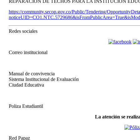
REPARACION DE TECHOS PARA LA INSTITUCION EDUC
https://community.secop.gov.co/Public/Tendering/OpportunityDeta
noticeUID=CO1.NTC.5729686&isFromPublicArea=True&isModa
Redes sociales
Correo institucional
Manual de convivencia
Sistema Institucional de Evaluación
Ciudad Educativa
Poliza Estudiantil
La atención se realiz
Red Papaz