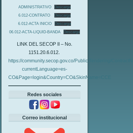
ADMINISTRATIVO
Descarga
6.012-CONTRATO
Descarga
6.012-ACTA INICIO
Descarga
06.012-ACTA-LIQUID-BANDA
Descarga
LINK DEL SECOP II – No.
1151.20.6.012.
https://community.secop.gov.co/Public/Tendering/Contrac
currentLanguage=es-
CO&Page=login&Country=CO&SkinName=CCE
Redes sociales
Correo institucional