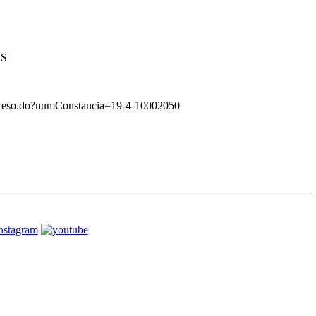
OS
roceso.do?numConstancia=19-4-10002050