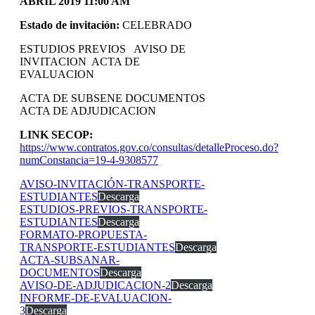
ABRIL 2019 11:00 AM
Estado de invitación:
CELEBRADO
ESTUDIOS PREVIOS AVISO DE
INVITACION ACTA DE
EVALUACION
ACTA DE SUBSENE DOCUMENTOS
ACTA DE ADJUDICACION
LINK SECOP:
https://www.contratos.gov.co/consultas/detalleProceso.do?
numConstancia=19-4-9308577
AVISO-INVITACIÓN-TRANSPORTE-
ESTUDIANTES
Descarga
ESTUDIOS-PREVIOS-TRANSPORTE-
ESTUDIANTES
Descarga
FORMATO-PROPUESTA-
TRANSPORTE-ESTUDIANTES
Descarga
ACTA-SUBSANAR-
DOCUMENTOS
Descarga
AVISO-DE-ADJUDICACION-2
Descarga
INFORME-DE-EVALUACION-
3
Descarga