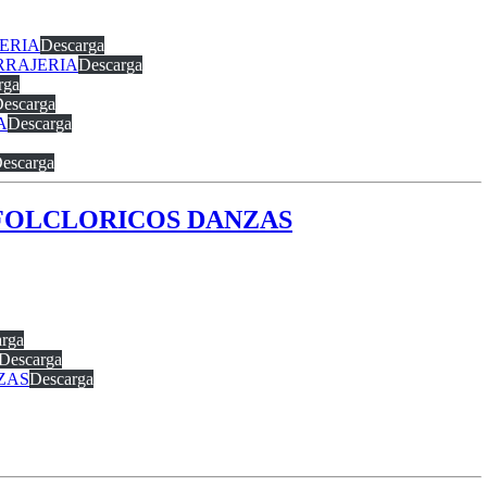
JERIA
Descarga
ERRAJERIA
Descarga
rga
escarga
A
Descarga
escarga
S FOLCLORICOS DANZAS
rga
Descarga
NZAS
Descarga